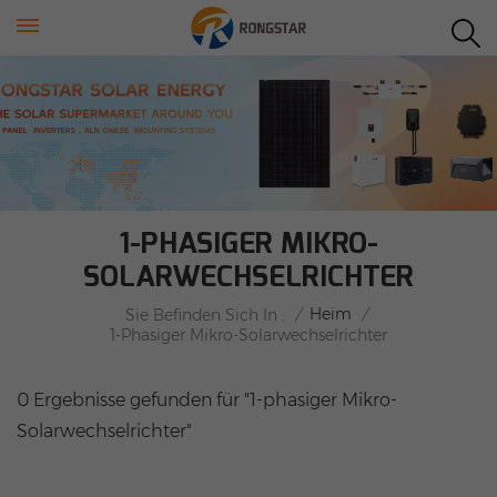
1-PHASIGER MIKRO-
SOLARWECHSELRICHTER
/
Heim
/
Sie Befinden Sich In :
1-Phasiger Mikro-Solarwechselrichter
0 Ergebnisse gefunden für "1-phasiger Mikro-
Solarwechselrichter"