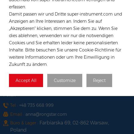
Tel :
+852 54222219
erfassen.
Email :
hk@rongstar.com
Damit passen wir und Dritte super-instrument.com und
39 Kung-Um Road, Yuen Long,
Büro & Lager :
Anzeigen an Ihre Interessen an. Indem Sie auf
Hong Kong
„Akzeptieren“ klicken, stimmen Sie dem zu. Wenn Sie
Vietnam
dies ablehnen, verwenden wir nur die notwendigen
Cookies und Sie erhalten leider keine personalisierten
Tel :
+84 522 038 896
Inhalte. Bitte besuchen Sie unsere Cookie-Richtlinie für
Email :
vn@rongstar.com
weitere Informationen oder um Ihre Einwilligung in
102 Phung Van Cung Street,Ward 7,
Büro :
Zukunft zu ändern.
Phu Nhuan District, HoChi
263 Go O Moi, Phu Thuan, District 7,
Lager :
Accept All
Customize
Reject
Ho Chi Minh City, Vietnam
Polen
Tel :
+48 735 668 999
Email :
anna@rongstar.com
Farbiarska 69, 02-862 Warsaw,
Büro & Lager :
Poland