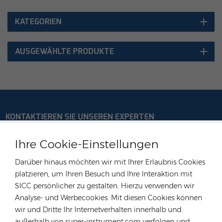
KATEGORIEN
AUSGEWÄHLTE PRODUKTE
KONTAKTIEREN SIE UNSEREN EXPERTEN
Deutschland
Ihre Cookie-Einstellungen
Tel :
+49 176 55258880
Darüber hinaus möchten wir mit Ihrer Erlaubnis Cookies
Email :
anna@rongstar.com
platzieren, um Ihren Besuch und Ihre Interaktion mit
Industriestraße 40, 52457
Büro & Lager :
SICC persönlicher zu gestalten. Hierzu verwenden wir
Aldenhoven, Deutschland
Analyse- und Werbecookies. Mit diesen Cookies können
Hongkong
wir und Dritte Ihr Internetverhalten innerhalb und
außerhalb von super-instrument.com verfolgen und