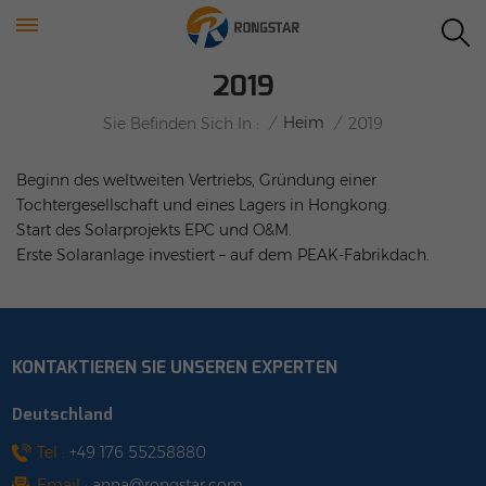
2019
/
Heim
/
Sie Befinden Sich In :
2019
Beginn des weltweiten Vertriebs, Gründung einer
Tochtergesellschaft und eines Lagers in Hongkong.
Start des Solarprojekts EPC und O&M.
Erste Solaranlage investiert – auf dem PEAK-Fabrikdach.
KONTAKTIEREN SIE UNSEREN EXPERTEN
Deutschland
Tel :
+49 176 55258880
Email :
anna@rongstar.com