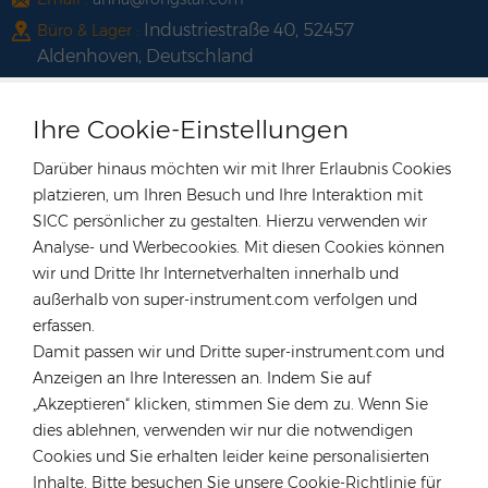
Industriestraße 40, 52457
Büro & Lager :
Aldenhoven, Deutschland
Hongkong
Ihre Cookie-Einstellungen
Tel :
+852 54222219
Email :
hk@rongstar.com
Darüber hinaus möchten wir mit Ihrer Erlaubnis Cookies
39 Kung-Um Road, Yuen Long,
Büro & Lager :
platzieren, um Ihren Besuch und Ihre Interaktion mit
Hong Kong
SICC persönlicher zu gestalten. Hierzu verwenden wir
Vietnam
Analyse- und Werbecookies. Mit diesen Cookies können
wir und Dritte Ihr Internetverhalten innerhalb und
Tel :
+84 522 038 896
außerhalb von super-instrument.com verfolgen und
Email :
vn@rongstar.com
erfassen.
102 Phung Van Cung Street,Ward 7,
Büro :
Damit passen wir und Dritte super-instrument.com und
Phu Nhuan District, HoChi
Anzeigen an Ihre Interessen an. Indem Sie auf
263 Go O Moi, Phu Thuan, District 7,
„Akzeptieren“ klicken, stimmen Sie dem zu. Wenn Sie
Lager :
Ho Chi Minh City, Vietnam
dies ablehnen, verwenden wir nur die notwendigen
Cookies und Sie erhalten leider keine personalisierten
Polen
Inhalte. Bitte besuchen Sie unsere Cookie-Richtlinie für