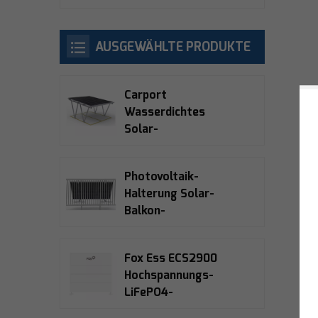
AUSGEWÄHLTE PRODUKTE
Carport
Wasserdichtes
Solar-
Montagesystem
Photovoltaik-
Halterung Solar-
Balkon-
Montagesysteme
Fox Ess ECS2900
Hochspannungs-
LiFePO4-
Solarspeicherbatterie