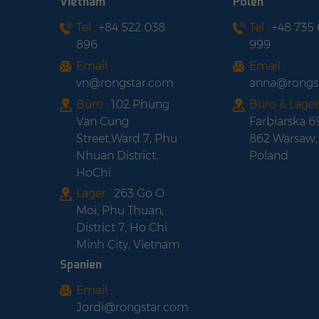
Vietnam
Polen
Solarpanel mit
Tel :
+84 522 038
Tel :
+48 735
LONGI HI-MO 6 LR5-
schwarzem Rahmen
896
999
54HTH420-440M
Halbzellen-
Email :
Email :
Solarpanel mit
vn@rongstar.com
anna@rongs
schwarzem Rahmen
Büro :
102 Phung
Büro & Lager 
Van Cung
Farbiarska 6
Street,Ward 7, Phu
862 Warsaw,
Nhuan District,
Poland
HoChi
Lager :
263 Go O
Moi, Phu Thuan,
District 7, Ho Chi
Minh City, Vietnam
Spanien
Email :
Jordi@rongstar.com