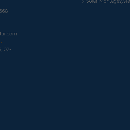
Solar-Montagesyst
 668
tar.com
:
9, 02-