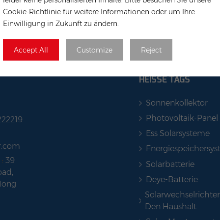
Cookie-Richtlinie für weitere Informationen oder um Ihre
Einwilligung in Zukunft zu ändern.
Accept All
Customize
Reject
HEISSE TAGS
Sonnenkollektor
Photovoltaik-Panel
222219
Ess Solarsysteme
r.com
Energiespeichersy
 :
39
Solarbatterie
ad,
Deye-Batterie
Hong
Solarwechselrichter
Den Haushalt