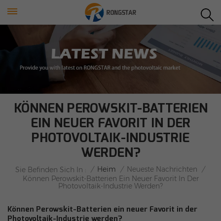
KÖNNEN PEROWSKIT-BATTERIEN
EIN NEUER FAVORIT IN DER
PHOTOVOLTAIK-INDUSTRIE
WERDEN?
/
Heim
/
Neueste Nachrichten
/
Sie Befinden Sich In :
Können Perowskit-Batterien Ein Neuer Favorit In Der
Photovoltaik-Industrie Werden?
Können Perowskit-Batterien ein neuer Favorit in der
Photovoltaik-Industrie werden?