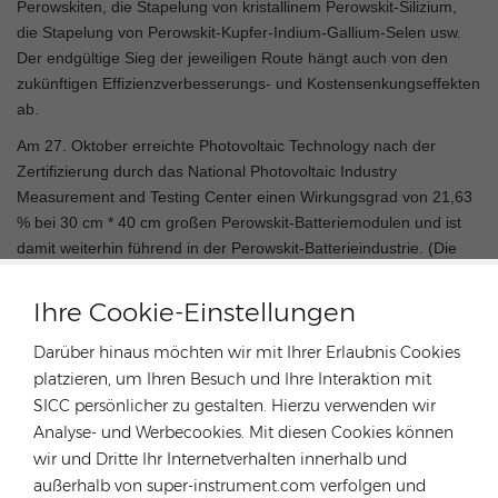
Perowskiten, die Stapelung von kristallinem Perowskit-Silizium,
die Stapelung von Perowskit-Kupfer-Indium-Gallium-Selen usw.
Der endgültige Sieg der jeweiligen Route hängt auch von den
zukünftigen Effizienzverbesserungs- und Kostensenkungseffekten
ab.
Am 27. Oktober erreichte Photovoltaic Technology nach der
Zertifizierung durch das National Photovoltaic Industry
Measurement and Testing Center einen Wirkungsgrad von 21,63
% bei 30 cm * 40 cm großen Perowskit-Batteriemodulen und ist
damit weiterhin führend in der Perowskit-Batterieindustrie. (Die
Testergebnisse stammen vom National Photovoltaic Industry
Measurement and Testing Center)
Ihre Cookie-Einstellungen
Darüber hinaus möchten wir mit Ihrer Erlaubnis Cookies
platzieren, um Ihren Besuch und Ihre Interaktion mit
SICC persönlicher zu gestalten. Hierzu verwenden wir
Analyse- und Werbecookies. Mit diesen Cookies können
wir und Dritte Ihr Internetverhalten innerhalb und
außerhalb von super-instrument.com verfolgen und