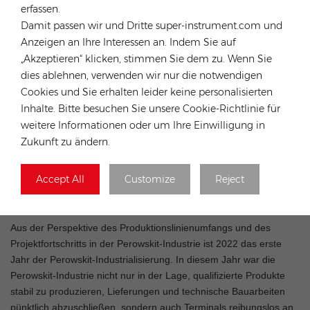
erfassen.
Damit passen wir und Dritte super-instrument.com und
Anzeigen an Ihre Interessen an. Indem Sie auf
„Akzeptieren“ klicken, stimmen Sie dem zu. Wenn Sie
dies ablehnen, verwenden wir nur die notwendigen
Cookies und Sie erhalten leider keine personalisierten
Inhalte. Bitte besuchen Sie unsere Cookie-Richtlinie für
Es sollte darauf hingewiesen werden, dass die Effizienz auf
weitere Informationen oder um Ihre Einwilligung in
Laborebene in der Großproduktion noch validiert werden muss
Zukunft zu ändern.
und weiterhin Stabilitätsprobleme bestehen. Die rasante
Entwicklung von Perowskit-Photovoltaikzellen bietet jedoch eine
genaue und leistungsstarke Lösung zur Kostensenkung und
Accept All
Customize
Reject
Effizienzsteigerung in der Photovoltaikindustrie, und ihre breiten
Marktaussichten stehen außer Zweifel.
Aus der Perspektive des Produktionslinienumfangs und des
Projektfortschritts in der Perowskit-Industrie ist 2022 das erste
Jahr der Perowskit-Industrialisierung. In diesem Jahr war die
Perowskit-Industrie nicht nur in der Lage, qualifizierte Produkte
stabil zu produzieren, Lieferungen und technische Bauarbeiten
pünktlich abzuschließen, sondern auch Terminals reibungslos an