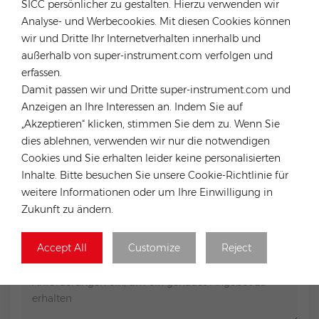
SICC persönlicher zu gestalten. Hierzu verwenden wir
Analyse- und Werbecookies. Mit diesen Cookies können
EINE NACHRICHT HINTERLASSEN
wir und Dritte Ihr Internetverhalten innerhalb und
außerhalb von super-instrument.com verfolgen und
Wenn Sie Kaufwünsche oder technische Probleme
erfassen.
haben, können Sie das folgende Formular ausfüllen und
Damit passen wir und Dritte super-instrument.com und
wir werden uns so schnell wie möglich mit Ihnen in
Anzeigen an Ihre Interessen an. Indem Sie auf
Verbindung setzen.
„Akzeptieren“ klicken, stimmen Sie dem zu. Wenn Sie
dies ablehnen, verwenden wir nur die notwendigen
Thema :
Cookies und Sie erhalten leider keine personalisierten
Fox HV Battery 5.18KWH EP5
Inhalte. Bitte besuchen Sie unsere Cookie-Richtlinie für
weitere Informationen oder um Ihre Einwilligung in
Zukunft zu ändern.
Accept All
Customize
Reject