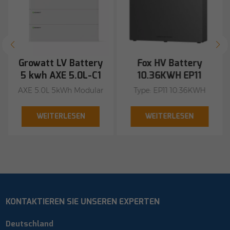
Growatt LV Battery
Fox HV Battery
5 kwh AXE 5.0L-C1
10.36KWH EP11
AXE 5.0L 5kWh Modular
Type: EP11 10.36KWH
Battery Flexible capacity
including BMS shop
options, 5 kWh to 50
with us
WEITERLESEN
WEITERLESEN
kWh Excellent safety of
the cobalt-free LiFePO4
battery Stacked
installation without
cable connection
Remote firmware
KONTAKTIEREN SIE UNSEREN EXPERTEN
upgrade Certifications:
CE, ROHS, UL1973 +
Deutschland
FCC, UN38.3 + PI965