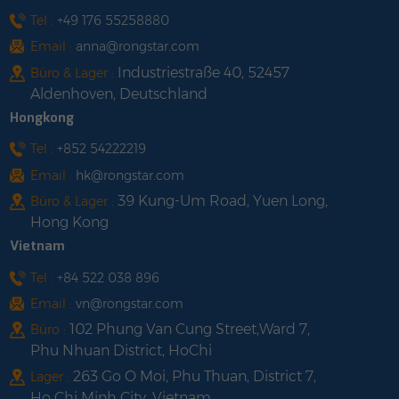
shop with us
Tel :
+49 176 55258880
Email :
anna@rongstar.com
Industriestraße 40, 52457
Büro & Lager :
Aldenhoven, Deutschland
Hongkong
Tel :
+852 54222219
Email :
hk@rongstar.com
39 Kung-Um Road, Yuen Long,
Büro & Lager :
Hong Kong
Vietnam
Tel :
+84 522 038 896
Email :
vn@rongstar.com
102 Phung Van Cung Street,Ward 7,
Büro :
Phu Nhuan District, HoChi
263 Go O Moi, Phu Thuan, District 7,
Lager :
Ho Chi Minh City, Vietnam