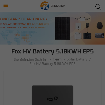
Fox HV Battery 5.18KWH EP5
/
Heim
/
Solar Battery
/
Sie Befinden Sich In :
Fox HV Battery 5.18KWH EP5