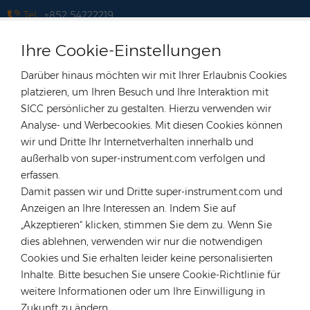
Tel :
+852 54222219
Email :
hk@rongstar.com
Ihre Cookie-Einstellungen
39 Kung-Um Road, Yuen Long,
Büro & Lager :
Hong Kong
Darüber hinaus möchten wir mit Ihrer Erlaubnis Cookies
Vietnam
platzieren, um Ihren Besuch und Ihre Interaktion mit
SICC persönlicher zu gestalten. Hierzu verwenden wir
Tel :
+84 522 038 896
Analyse- und Werbecookies. Mit diesen Cookies können
Email :
vn@rongstar.com
wir und Dritte Ihr Internetverhalten innerhalb und
102 Phung Van Cung Street,Ward 7,
Büro :
außerhalb von super-instrument.com verfolgen und
Phu Nhuan District, HoChi
erfassen.
Damit passen wir und Dritte super-instrument.com und
263 Go O Moi, Phu Thuan, District 7,
Lager :
Anzeigen an Ihre Interessen an. Indem Sie auf
Ho Chi Minh City, Vietnam
„Akzeptieren“ klicken, stimmen Sie dem zu. Wenn Sie
Polen
dies ablehnen, verwenden wir nur die notwendigen
Tel :
+48 735 668 999
Cookies und Sie erhalten leider keine personalisierten
Email :
anna@rongstar.com
Inhalte. Bitte besuchen Sie unsere Cookie-Richtlinie für
weitere Informationen oder um Ihre Einwilligung in
Farbiarska 69, 02-862 Warsaw,
Büro & Lager :
Zukunft zu ändern.
Poland