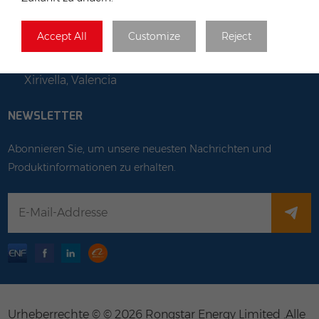
Spanien
Accept All
Customize
Reject
Email :
Jordi@rongstar.com +34 611824188
Cam. Hondo Rambleta, 2, 46950
Büro :
Xirivella, Valencia
NEWSLETTER
Abonnieren Sie, um unsere neuesten Nachrichten und
Produktinformationen zu erhalten.
Urheberrechte © © 2026 Rongstar Energy Limited .Alle