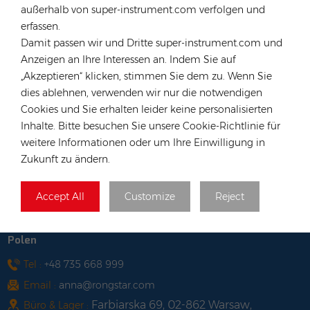
Hongkong
außerhalb von super-instrument.com verfolgen und
erfassen.
Tel :
+852 54222219
Damit passen wir und Dritte super-instrument.com und
Email :
hk@rongstar.com
Anzeigen an Ihre Interessen an. Indem Sie auf
39 Kung-Um Road, Yuen Long,
Büro & Lager :
„Akzeptieren“ klicken, stimmen Sie dem zu. Wenn Sie
Hong Kong
dies ablehnen, verwenden wir nur die notwendigen
Vietnam
Cookies und Sie erhalten leider keine personalisierten
Inhalte. Bitte besuchen Sie unsere Cookie-Richtlinie für
Tel :
+84 522 038 896
weitere Informationen oder um Ihre Einwilligung in
Email :
vn@rongstar.com
Zukunft zu ändern.
102 Phung Van Cung Street,Ward 7,
Büro :
Phu Nhuan District, HoChi
Accept All
Customize
Reject
263 Go O Moi, Phu Thuan, District 7,
Lager :
Ho Chi Minh City, Vietnam
Polen
Tel :
+48 735 668 999
Email :
anna@rongstar.com
Farbiarska 69, 02-862 Warsaw,
Büro & Lager :