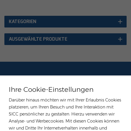
KATEGORIEN
AUSGEWÄHLTE PRODUKTE
KONTAKTIEREN SIE UNSEREN EXPERTEN
Ihre Cookie-Einstellungen
Deutschland
Darüber hinaus möchten wir mit Ihrer Erlaubnis Cookies
Tel :
+49 176 55258880
platzieren, um Ihren Besuch und Ihre Interaktion mit
Email :
anna@rongstar.com
SICC persönlicher zu gestalten. Hierzu verwenden wir
Industriestraße 40, 52457
Büro & Lager :
Analyse- und Werbecookies. Mit diesen Cookies können
Aldenhoven, Deutschland
wir und Dritte Ihr Internetverhalten innerhalb und