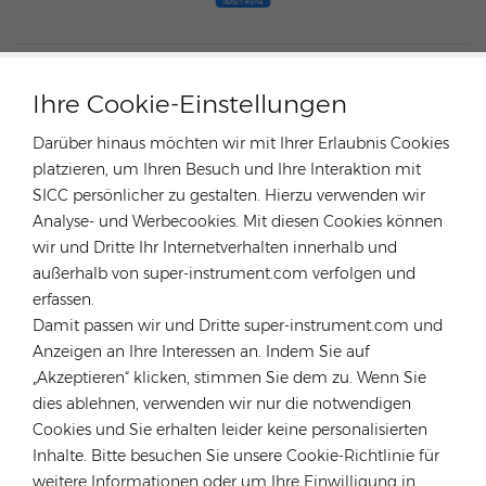
HEISSE TAGS :
430 W 435 W 440 W 445 W 450 W 455 W Solarpanel
Ihre Cookie-Einstellungen
TÜV/CE-Solarmodule Für Solaranlagen
Darüber hinaus möchten wir mit Ihrer Erlaubnis Cookies
Bifaziales Solarmodul Vom Typ N Von JA SOLAR
platzieren, um Ihren Besuch und Ihre Interaktion mit
Hocheffizientes Tier-1-Solarmodul Von JA SOLAR
SICC persönlicher zu gestalten. Hierzu verwenden wir
JA SOLAR JAM54D40-445/LB
Analyse- und Werbecookies. Mit diesen Cookies können
JA SOLAR Deep Blue 4.0
wir und Dritte Ihr Internetverhalten innerhalb und
außerhalb von super-instrument.com verfolgen und
Vorherige
erfassen.
JA SOLAR JAM54D40-455 LB Solar Panel
Damit passen wir und Dritte super-instrument.com und
Nächste
Anzeigen an Ihre Interessen an. Indem Sie auf
JA SOLAR JAM54D41-440 LB Solar Panel
„Akzeptieren“ klicken, stimmen Sie dem zu. Wenn Sie
dies ablehnen, verwenden wir nur die notwendigen
Cookies und Sie erhalten leider keine personalisierten
EINE NACHRICHT HINTERLASSEN
Inhalte. Bitte besuchen Sie unsere Cookie-Richtlinie für
Wenn Sie Kaufwünsche oder technische Probleme
weitere Informationen oder um Ihre Einwilligung in