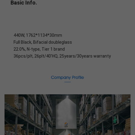
Basic Info.
440W, 1762*1134*30mm
Full Black, Bifacial doubleglass
22.0%, N-type, Tier 1 brand
36pcs/plt, 26plt/40'HQ, 25years/30years warranty