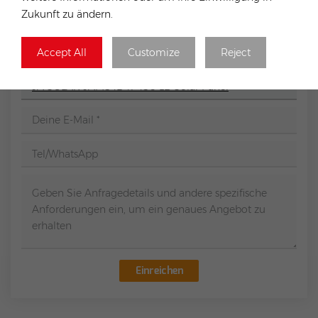
haben, können Sie das folgende Formular ausfüllen und
Zukunft zu ändern.
wir werden uns so schnell wie möglich mit Ihnen in
Verbindung setzen.
Accept All
Customize
Reject
Thema :
JA SOLAR JAM54D41-450 LB Solar Panel
Einreichen