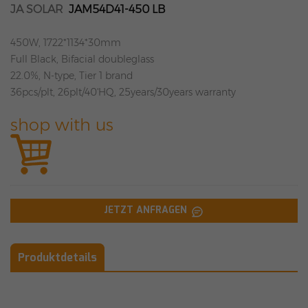
JA SOLAR
JAM54D41-450 LB
450W, 1722*1134*30mm
Full Black, Bifacial doubleglass
22.0%, N-type, Tier 1 brand
36pcs/plt, 26plt/40'HQ, 25years/30years warranty
shop with us
JETZT ANFRAGEN
Produktdetails