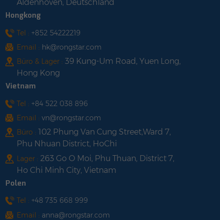
Aldenhoven, Deutschland
Stromerfassungsfähigkeit,
Hongkong
wodurch die
Produktleistung und -
Tel :
+852 54222219
zuverlässigkeit effektiv
Email :
hk@rongstar.com
verbessert
39 Kung-Um Road, Yuen Long,
Büro & Lager :
wirdHervorragende
Hong Kong
Leistung bei
Vietnam
schwachem LichtMehr
Leistung bei schlechten
Tel :
+84 522 038 896
Lichtverhältnissen wie
Email :
vn@rongstar.com
bewölkten Tagen,
102 Phung Van Cung Street,Ward 7,
Büro :
morgens und
Phu Nhuan District, HoChi
abendsErweiterte Wind-
263 Go O Moi, Phu Thuan, District 7,
Lager :
und
Ho Chi Minh City, Vietnam
SchneelasttestsModul
zertifiziert für extreme
Polen
Wind- (3800 Pascal)
Tel :
+48 735 668 999
und Schneelasten
Email :
anna@rongstar.com
(6000 Pascal)*