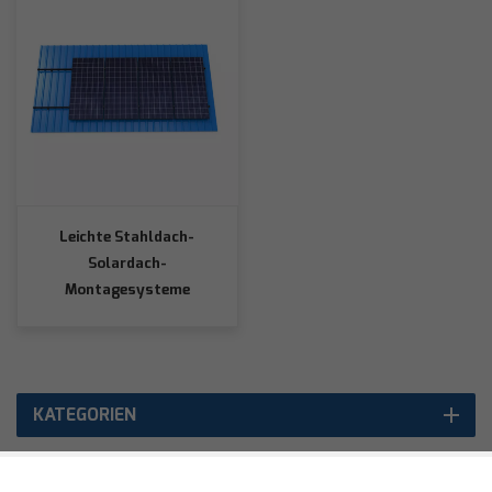
Leichte Stahldach-
Solardach-
Montagesysteme
KATEGORIEN
AUSGEWÄHLTE PRODUKTE