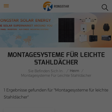
MONTAGESYSTEME FÜR LEICHTE
STAHLDÄCHER
/
Heim
/
Sie Befinden Sich In :
Montagesysteme Für Leichte Stahldächer
1 Ergebnisse gefunden für "Montagesysteme für leichte
Stahldächer"