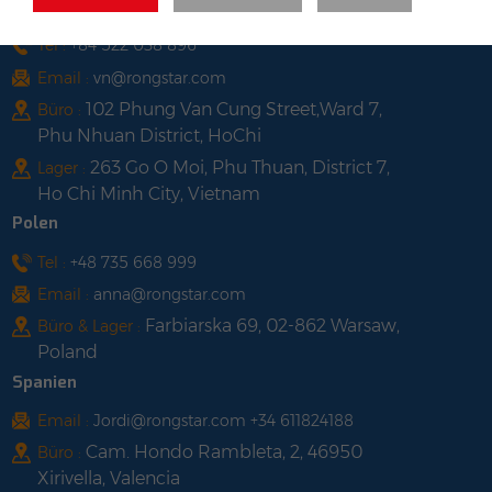
Vietnam
Tel :
+84 522 038 896
Email :
vn@rongstar.com
102 Phung Van Cung Street,Ward 7,
Büro :
Phu Nhuan District, HoChi
263 Go O Moi, Phu Thuan, District 7,
Lager :
Ho Chi Minh City, Vietnam
Polen
Tel :
+48 735 668 999
Email :
anna@rongstar.com
Farbiarska 69, 02-862 Warsaw,
Büro & Lager :
Poland
Spanien
Email :
Jordi@rongstar.com +34 611824188
Cam. Hondo Rambleta, 2, 46950
Büro :
Xirivella, Valencia