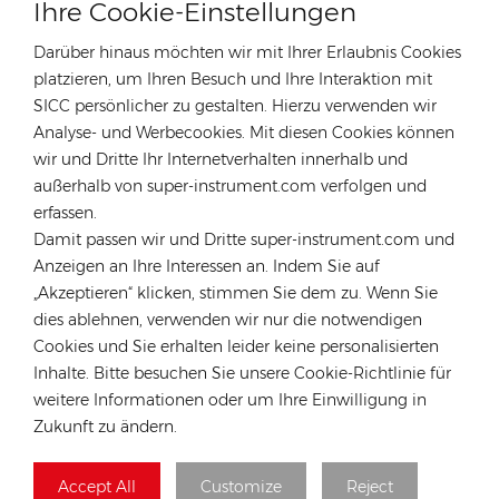
Ihre Cookie-Einstellungen
Darüber hinaus möchten wir mit Ihrer Erlaubnis Cookies
platzieren, um Ihren Besuch und Ihre Interaktion mit
SICC persönlicher zu gestalten. Hierzu verwenden wir
Analyse- und Werbecookies. Mit diesen Cookies können
KONTAKTIEREN SIE UNSEREN EXPERTEN
wir und Dritte Ihr Internetverhalten innerhalb und
Deutschland
außerhalb von super-instrument.com verfolgen und
erfassen.
Tel :
+49 176 55258880
Damit passen wir und Dritte super-instrument.com und
Email :
anna@rongstar.com
Anzeigen an Ihre Interessen an. Indem Sie auf
Industriestraße 40, 52457
Büro & Lager :
„Akzeptieren“ klicken, stimmen Sie dem zu. Wenn Sie
Aldenhoven, Deutschland
dies ablehnen, verwenden wir nur die notwendigen
Hongkong
Cookies und Sie erhalten leider keine personalisierten
Inhalte. Bitte besuchen Sie unsere Cookie-Richtlinie für
Tel :
+852 54222219
weitere Informationen oder um Ihre Einwilligung in
Email :
hk@rongstar.com
Zukunft zu ändern.
39 Kung-Um Road, Yuen Long,
Büro & Lager :
Hong Kong
Accept All
Customize
Reject