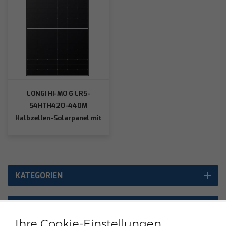
LONGI HI-MO 6 LR5-
54HTH420-440M
Halbzellen-Solarpanel mit
schwarzem Rahmen
KATEGORIEN
AUSGEWÄHLTE PRODUKTE
Ihre Cookie-Einstellungen