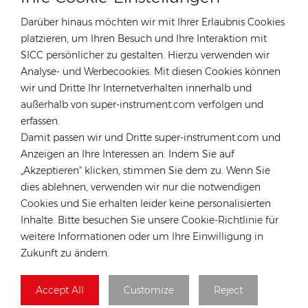
Darüber hinaus möchten wir mit Ihrer Erlaubnis Cookies
platzieren, um Ihren Besuch und Ihre Interaktion mit
SICC persönlicher zu gestalten. Hierzu verwenden wir
KONTAKTIEREN SIE UNSEREN EXPERTEN
Analyse- und Werbecookies. Mit diesen Cookies können
wir und Dritte Ihr Internetverhalten innerhalb und
Deutschland
außerhalb von super-instrument.com verfolgen und
Tel :
+49 176 55258880
erfassen.
Damit passen wir und Dritte super-instrument.com und
Email :
anna@rongstar.com
Anzeigen an Ihre Interessen an. Indem Sie auf
Industriestraße 40, 52457
Büro & Lager :
„Akzeptieren“ klicken, stimmen Sie dem zu. Wenn Sie
Aldenhoven, Deutschland
dies ablehnen, verwenden wir nur die notwendigen
Hongkong
Cookies und Sie erhalten leider keine personalisierten
Tel :
+852 54222219
Inhalte. Bitte besuchen Sie unsere Cookie-Richtlinie für
weitere Informationen oder um Ihre Einwilligung in
Email :
hk@rongstar.com
Zukunft zu ändern.
39 Kung-Um Road, Yuen Long,
Büro & Lager :
Hong Kong
Accept All
Customize
Reject
Vietnam