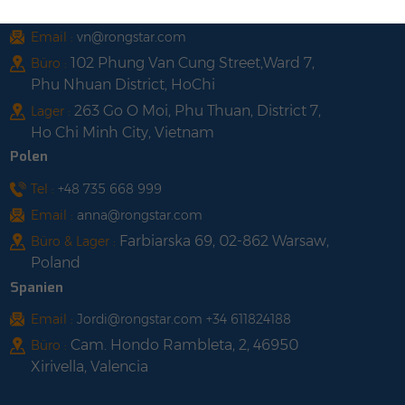
Tel :
+84 522 038 896
Email :
vn@rongstar.com
102 Phung Van Cung Street,Ward 7,
Büro :
Phu Nhuan District, HoChi
263 Go O Moi, Phu Thuan, District 7,
Lager :
Ho Chi Minh City, Vietnam
Polen
Tel :
+48 735 668 999
Email :
anna@rongstar.com
Farbiarska 69, 02-862 Warsaw,
Büro & Lager :
Poland
Spanien
Email :
Jordi@rongstar.com +34 611824188
Cam. Hondo Rambleta, 2, 46950
Büro :
Xirivella, Valencia