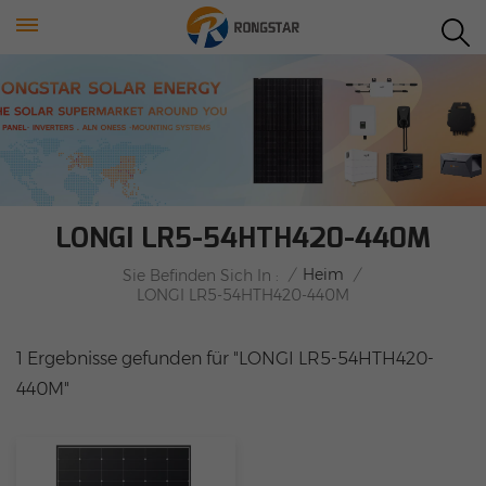
LONGI LR5-54HTH420-440M
/
Heim
/
Sie Befinden Sich In :
LONGI LR5-54HTH420-440M
1 Ergebnisse gefunden für "LONGI LR5-54HTH420-
440M"