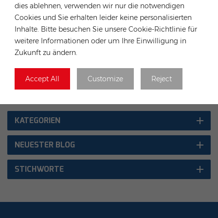
dies ablehnen, verwenden wir nur die notwendigen
Growatt hilft Ihnen mit müheloser Installation und
endloser Energie
Cookies und Sie erhalten leider keine personalisierten
Inhalte. Bitte besuchen Sie unsere Cookie-Richtlinie für
Nächster Beitrag
weitere Informationen oder um Ihre Einwilligung in
Rongstar in Solar&Storage Live Vietnam 2024
Zukunft zu ändern.
STICHWORTE :
Accept All
Customize
Reject
Montagesystemeufeff
Solarhalterungen
Dreieckige Halterung
Dachmontagesysteme
KATEGORIEN
NEUESTER BLOG
STICHWORTE