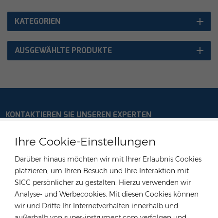
KATEGORIEN
AUSGEWÄHLTE PRODUKTE
KONTAKTIEREN SIE UNSEREN EXPERTEN
Deutschland
Ihre Cookie-Einstellungen
Tel :
+49 176 55258880
Darüber hinaus möchten wir mit Ihrer Erlaubnis Cookies
Email :
anna@rongstar.com
platzieren, um Ihren Besuch und Ihre Interaktion mit
Industriestraße 40, 52457
Büro & Lager :
SICC persönlicher zu gestalten. Hierzu verwenden wir
Aldenhoven, Deutschland
Analyse- und Werbecookies. Mit diesen Cookies können
Hongkong
wir und Dritte Ihr Internetverhalten innerhalb und
außerhalb von super-instrument.com verfolgen und