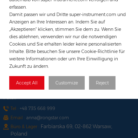
Tel :
+852 54222219
erfassen.
Email :
hk@rongstar.com
Damit passen wir und Dritte super-instrument.com und
39 Kung-Um Road, Yuen Long,
Büro & Lager :
Anzeigen an Ihre Interessen an. Indem Sie auf
Hong Kong
„Akzeptieren“ klicken, stimmen Sie dem zu. Wenn Sie
Vietnam
dies ablehnen, verwenden wir nur die notwendigen
Cookies und Sie erhalten leider keine personalisierten
Tel :
+84 522 038 896
Inhalte. Bitte besuchen Sie unsere Cookie-Richtlinie für
Email :
vn@rongstar.com
weitere Informationen oder um Ihre Einwilligung in
102 Phung Van Cung Street,Ward 7,
Büro :
Zukunft zu ändern.
Phu Nhuan District, HoChi
263 Go O Moi, Phu Thuan, District 7,
Lager :
Accept All
Customize
Reject
Ho Chi Minh City, Vietnam
Polen
Tel :
+48 735 668 999
Email :
anna@rongstar.com
Farbiarska 69, 02-862 Warsaw,
Büro & Lager :
Poland