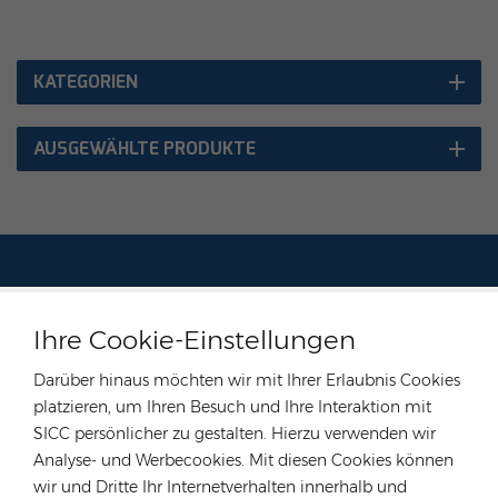
KATEGORIEN
AUSGEWÄHLTE PRODUKTE
KONTAKTIEREN SIE UNSEREN EXPERTEN
Ihre Cookie-Einstellungen
Deutschland
Darüber hinaus möchten wir mit Ihrer Erlaubnis Cookies
Tel :
+49 176 55258880
platzieren, um Ihren Besuch und Ihre Interaktion mit
Email :
anna@rongstar.com
SICC persönlicher zu gestalten. Hierzu verwenden wir
Industriestraße 40, 52457
Büro & Lager :
Analyse- und Werbecookies. Mit diesen Cookies können
Aldenhoven, Deutschland
wir und Dritte Ihr Internetverhalten innerhalb und