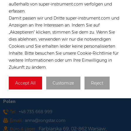
Hongkong
außerhalb von super-instrument.com verfolgen und
erfassen.
Tel :
+852 54222219
Damit passen wir und Dritte super-instrument.com und
Email :
hk@rongstar.com
Anzeigen an Ihre Interessen an. Indem Sie auf
39 Kung-Um Road, Yuen Long,
Büro & Lager :
„Akzeptieren“ klicken, stimmen Sie dem zu. Wenn Sie
Hong Kong
dies ablehnen, verwenden wir nur die notwendigen
Vietnam
Cookies und Sie erhalten leider keine personalisierten
Inhalte. Bitte besuchen Sie unsere Cookie-Richtlinie für
Tel :
+84 522 038 896
weitere Informationen oder um Ihre Einwilligung in
Email :
vn@rongstar.com
Zukunft zu ändern.
102 Phung Van Cung Street,Ward 7,
Büro :
Phu Nhuan District, HoChi
Accept All
Customize
Reject
263 Go O Moi, Phu Thuan, District 7,
Lager :
Ho Chi Minh City, Vietnam
Polen
Tel :
+48 735 668 999
Email :
anna@rongstar.com
Farbiarska 69, 02-862 Warsaw,
Büro & Lager :