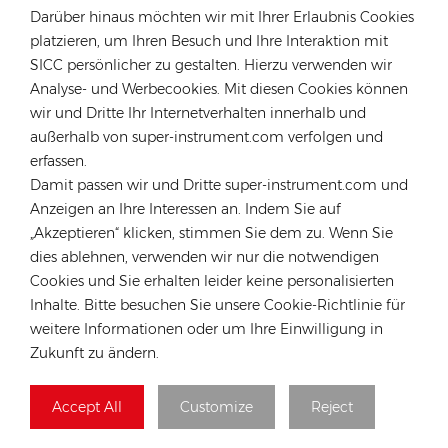
Darüber hinaus möchten wir mit Ihrer Erlaubnis Cookies
platzieren, um Ihren Besuch und Ihre Interaktion mit
KONTAKTIEREN SIE UNSEREN EXPERTEN
SICC persönlicher zu gestalten. Hierzu verwenden wir
Analyse- und Werbecookies. Mit diesen Cookies können
Deutschland
wir und Dritte Ihr Internetverhalten innerhalb und
außerhalb von super-instrument.com verfolgen und
Tel :
+49 176 55258880
erfassen.
Email :
anna@rongstar.com
Damit passen wir und Dritte super-instrument.com und
Industriestraße 40, 52457
Büro & Lager :
Anzeigen an Ihre Interessen an. Indem Sie auf
Aldenhoven, Deutschland
„Akzeptieren“ klicken, stimmen Sie dem zu. Wenn Sie
Hongkong
dies ablehnen, verwenden wir nur die notwendigen
Cookies und Sie erhalten leider keine personalisierten
Tel :
+852 54222219
Inhalte. Bitte besuchen Sie unsere Cookie-Richtlinie für
Email :
hk@rongstar.com
weitere Informationen oder um Ihre Einwilligung in
39 Kung-Um Road, Yuen Long,
Büro & Lager :
Zukunft zu ändern.
Hong Kong
Vietnam
Accept All
Customize
Reject
Tel :
+84 522 038 896