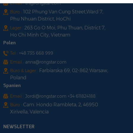
Email :
vn@rongstar.com
102 Phung Van Cung Street,Ward 7,
Büro :
Phu Nhuan District, HoChi
263 Go O Moi, Phu Thuan, District 7,
Lager :
Ho Chi Minh City, Vietnam
Polen
Tel :
+48 735 668 999
Email :
anna@rongstar.com
Farbiarska 69, 02-862 Warsaw,
Büro & Lager :
Poland
Spanien
Email :
Jordi@rongstar.com +34 611824188
Cam. Hondo Rambleta, 2, 46950
Büro :
Xirivella, Valencia
NEWSLETTER