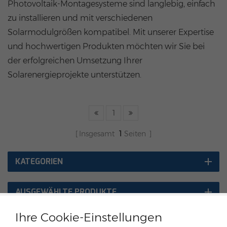
Photovoltaik-Montagesysteme sind langlebig, einfach
zu installieren und mit verschiedenen
Solarmodulgrößen kompatibel. Mit unserer Expertise
und hochwertigen Produkten möchten wir Sie bei
der erfolgreichen Umsetzung Ihrer
Solarenergieprojekte unterstützen.
1
Insgesamt
1
Seiten
KATEGORIEN
AUSGEWÄHLTE PRODUKTE
Ihre Cookie-Einstellungen