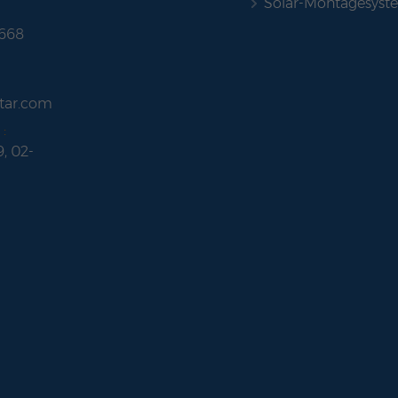
Solar-Montagesyst
 668
tar.com
:
9, 02-