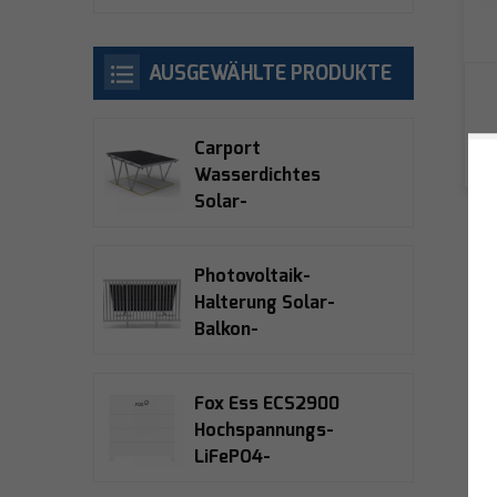
AUSGEWÄHLTE PRODUKTE
Carport
Wasserdichtes
Solar-
Montagesystem
Photovoltaik-
Halterung Solar-
Balkon-
Montagesysteme
Fox Ess ECS2900
Hochspannungs-
LiFePO4-
Solarspeicherbatterie