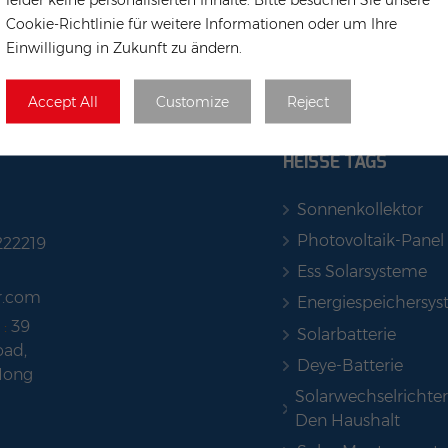
Cookie-Richtlinie für weitere Informationen oder um Ihre
Einwilligung in Zukunft zu ändern.
Accept All
Customize
Reject
HEISSE TAGS
Sonnenkollektor
Photovoltaik-Panel
222219
Ess Solarsysteme
r.com
Energiespeichersy
 :
39
Solarbatterie
ad,
Deye-Batterie
Hong
Solarwechselrichter
Den Haushalt