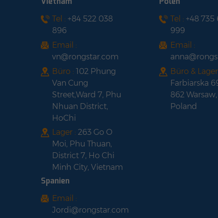
Vietnam
Polen
Solarpanel mit
Tel :
+84 522 038
Tel :
+48 735
LONGI HI-MO 6 LR5-
schwarzem Rahmen
896
999
54HTH420-440M
Halbzellen-
Email :
Email :
Solarpanel mit
vn@rongstar.com
anna@rongs
schwarzem Rahmen
Büro :
102 Phung
Büro & Lager 
Van Cung
Farbiarska 6
Street,Ward 7, Phu
862 Warsaw,
Nhuan District,
Poland
HoChi
Lager :
263 Go O
Moi, Phu Thuan,
District 7, Ho Chi
Minh City, Vietnam
Spanien
Email :
Jordi@rongstar.com