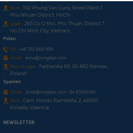
102 Phung Van Cung Street,Ward 7,
Büro :
Phu Nhuan District, HoChi
263 Go O Moi, Phu Thuan, District 7,
Lager :
Ho Chi Minh City, Vietnam
Polen
Tel :
+48 735 668 999
Email :
anna@rongstar.com
Farbiarska 69, 02-862 Warsaw,
Büro & Lager :
Poland
Spanien
Email :
Jordi@rongstar.com +34 611824188
Cam. Hondo Rambleta, 2, 46950
Büro :
Xirivella, Valencia
NEWSLETTER