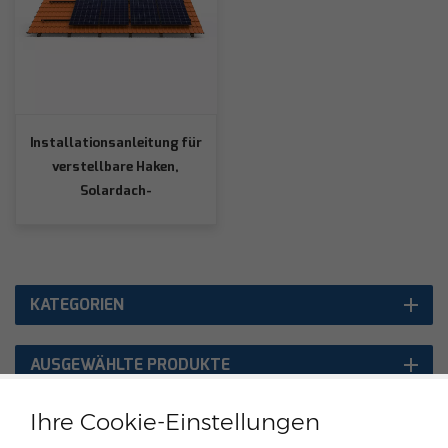
Installationsanleitung für
verstellbare Haken,
Solardach-
Montagesystem
KATEGORIEN
AUSGEWÄHLTE PRODUKTE
Ihre Cookie-Einstellungen