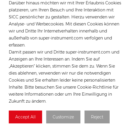
Darüber hinaus möchten wir mit Ihrer Erlaubnis Cookies
platzieren, um Ihren Besuch und Ihre Interaktion mit
KONTAKTIEREN SIE UNSEREN EXPERTEN
SICC persönlicher zu gestalten. Hierzu verwenden wir
Analyse- und Werbecookies. Mit diesen Cookies können
Deutschland
wir und Dritte Ihr Internetverhalten innerhalb und
Tel :
+49 176 55258880
außerhalb von super-instrument.com verfolgen und
erfassen.
Email :
anna@rongstar.com
Damit passen wir und Dritte super-instrument.com und
Industriestraße 40, 52457
Büro & Lager :
Anzeigen an Ihre Interessen an. Indem Sie auf
Aldenhoven, Deutschland
„Akzeptieren“ klicken, stimmen Sie dem zu. Wenn Sie
Hongkong
dies ablehnen, verwenden wir nur die notwendigen
Tel :
+852 54222219
Cookies und Sie erhalten leider keine personalisierten
Inhalte. Bitte besuchen Sie unsere Cookie-Richtlinie für
Email :
hk@rongstar.com
weitere Informationen oder um Ihre Einwilligung in
39 Kung-Um Road, Yuen Long,
Büro & Lager :
Zukunft zu ändern.
Hong Kong
Vietnam
Accept All
Customize
Reject
Tel :
+84 522 038 896
Email :
vn@rongstar.com