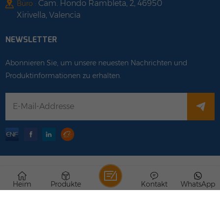
Cam. Hondo Rambleta, 2, 46950
Büro :
Xirivella, Valencia
NEWSLETTER
Abonnieren Sie, um unsere neuesten Nachrichten und
Produktinformationen zu erhalten.
Urheberrechte © © 2026 Rongstar Energy Limited .Alle
Heim
Produkte
Kontakt
WhatsApp
Rechte vorbehalten .
IPv6-Netzwerk unterstützt