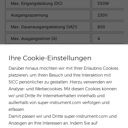
Max. Eingangsleistung (DC)
550W
Ausgangsspannung
230V
Max. Dauerausgangsleistung [VA]1)
800
Max. Ausgangsstrom [A]
4
Ausgabetyp
Einzelphase
Ihre Cookie-Einstellungen
Größe
250 * 170 * 28
Darüber hinaus möchten wir mit Ihrer Erlaubnis Cookies
Typ
DC/AC-Wechselr
platzieren, um Ihren Besuch und Ihre Interaktion mit
SICC persönlicher zu gestalten. Hierzu verwenden wir
Wechselrichtereffizienz
96,7 %
Analyse- und Werbecookies. Mit diesen Cookies können
wir und Dritte Ihr Internetverhalten innerhalb und
Zertifikat
CE
außerhalb von super-instrument.com verfolgen und
Garantie
12 JAHRE
erfassen.
Damit passen wir und Dritte super-instrument.com und
Gewicht
2,5 KG
Anzeigen an Ihre Interessen an. Indem Sie auf