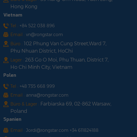
Sicherheitdes
Leimfülltechnologie.
Hong Kong
Stromnetzes.ZuverlässigkeitDruckgussdesign
Bessere
Vietnam
dmäßig
und
Wärmeableitung.Standardmä
Leimfülltechnologie.
12 Jahre Garantie,
Tel :
+84 522 038 896
Bessere
Qualität garantiert.
Email :
vn@rongstar.com
Wärmeableitung.Standardmäßig
102 Phung Van Cung Street,Ward 7,
Büro :
12 Jahre Garantie,
Phu Nhuan District, HoChi
Qualität garantiert.
263 Go O Moi, Phu Thuan, District 7,
Lager :
Ho Chi Minh City, Vietnam
Polen
Tel :
+48 735 668 999
Email :
anna@rongstar.com
Farbiarska 69, 02-862 Warsaw,
Büro & Lager :
Poland
Spanien
Email :
Jordi@rongstar.com +34 611824188