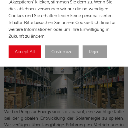
„Akzeptieren“ klicken, stimmen Sie dem zu. Wenn Sie
Produktname
Solar-Mikro-Wec
dies ablehnen, verwenden wir nur die notwendigen
Cookies und Sie erhalten leider keine personalisierten
Anwendung
Solarstromanlag
Inhalte. Bitte besuchen Sie unsere Cookie-Richtlinie für
weitere Informationen oder um Ihre Einwilligung in
Zukunft zu ändern.
Accept All
Customize
Reject
Wir bei Rongstar Energy sind stolz darauf, eine wichtige Rolle
bei der globalen Entwicklung der Solarenergie zu spielen.
Wir verfügen über langjährige Erfahrung im Vertrieb und in