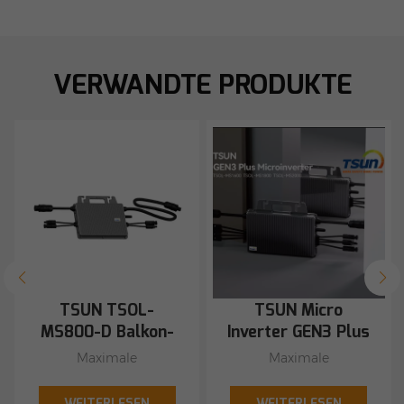
VERWANDTE PRODUKTE
TSUN TSOL-
TSUN Micro
MS800-D Balkon-
Inverter GEN3 Plus
Smart-Micro-
TSOL-MS1600
Maximale
Maximale
Solar-
MS1800 MS2000
EffizienzIndividuelle
EffizienzIndividuelle
Wechselrichter
Balcony Smart
Optimierung, separater
Optimierung, separater
WEITERLESEN
WEITERLESEN