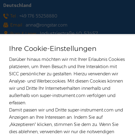
Deutschland
Tel :
+49 176 55258880
Email :
anna@rongstar.com
Industriestraße 40, 52457
Büro & Lager :
Aldenhoven, Deutschland
Ihre Cookie-Einstellungen
Hongkong
Darüber hinaus möchten wir mit Ihrer Erlaubnis Cookies
Tel :
+852 54222219
platzieren, um Ihren Besuch und Ihre Interaktion mit
Email :
hk@rongstar.com
SICC persönlicher zu gestalten. Hierzu verwenden wir
39 Kung-Um Road, Yuen Long,
Büro & Lager :
Analyse- und Werbecookies. Mit diesen Cookies können
Hong Kong
wir und Dritte Ihr Internetverhalten innerhalb und
Vietnam
außerhalb von super-instrument.com verfolgen und
erfassen.
Tel :
+84 522 038 896
Damit passen wir und Dritte super-instrument.com und
Email :
vn@rongstar.com
Anzeigen an Ihre Interessen an. Indem Sie auf
102 Phung Van Cung Street,Ward 7,
Büro :
„Akzeptieren“ klicken, stimmen Sie dem zu. Wenn Sie
Phu Nhuan District, HoChi
dies ablehnen, verwenden wir nur die notwendigen