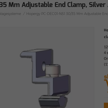
5 Mm Adjustable End Clamp, Silver A
/
tagesysteme
Hopergy PC-DEC01-NS1 30/35 Mm Adjustable End C
Ho
cl
12
4 
On
(1
s