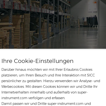
ongstar Energy we are proud to play an important part in the global s
he distribution and supply chain of solar panels, inverters, energy st
Ihre Cookie-Einstellungen
onents for photovoltaics. Utilizing the strength of our parent compa
Darüber hinaus möchten wir mit Ihrer Erlaubnis Cookies
localized warehousing, technical service for global
cing, supply chain,
platzieren, um Ihren Besuch und Ihre Interaktion mit SICC
ects EPC,O&M and solar plants investment. Our expertise are both glob
persönlicher zu gestalten. Hierzu verwenden wir Analyse- und
lenges that solar installers face, from which we can help save the cus
Werbecookies. Mit diesen Cookies können wir und Dritte Ihr
Internetverhalten innerhalb und außerhalb von super-
instrument.com verfolgen und erfassen.
Damit passen wir und Dritte super-instrument.com und