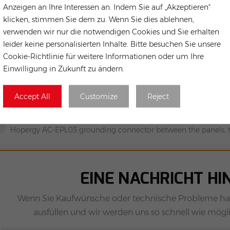
Anzeigen an Ihre Interessen an. Indem Sie auf „Akzeptieren“
klicken, stimmen Sie dem zu. Wenn Sie dies ablehnen,
Solardach-Montagesysteme
Montagesysteme F
EISSE TAGS :
verwenden wir nur die notwendigen Cookies und Sie erhalten
ochwertiges Solarpanel-Montagegestell
Solardachhalterung
leider keine personalisierten Inhalte. Bitte besuchen Sie unsere
olarpanel-Montagesystem Für Ziegeldächer
Cookie-Richtlinie für weitere Informationen oder um Ihre
Einwilligung in Zukunft zu ändern.
Vorherige
Accept All
Customize
Reject
Hopergy SL-V11-0040-A 30/35 mm adjustable end clamp, silver 
Nächste
Hopergy AC-EPL03 grounding connector between the panels, to
EINE NACHRICHT H
Wenn Sie Kaufwünsche oder technische Probleme hab
ausfüllen und wir werden uns so schnell wie mögl