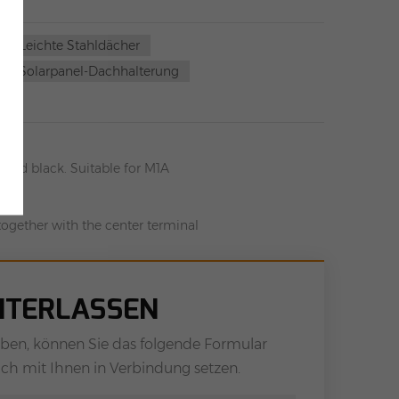
ür Leichte Stahldächer
Solarpanel-Dachhalterung
and black. Suitable for M1A
gether with the center terminal
INTERLASSEN
en, können Sie das folgende Formular
ich mit Ihnen in Verbindung setzen.