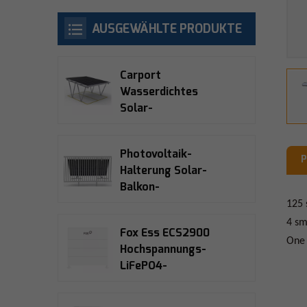
AUSGEWÄHLTE PRODUKTE
Carport
Wasserdichtes
Solar-
Montagesystem
Photovoltaik-
P
Halterung Solar-
Balkon-
Montagesysteme
125 
4 sm
Fox Ess ECS2900
One 
Hochspannungs-
LiFePO4-
Solarspeicherbatterie