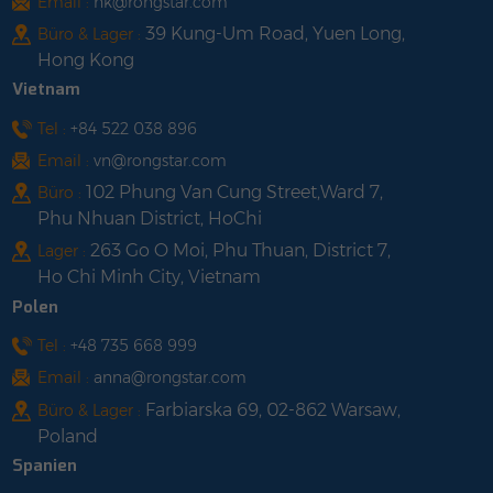
Email :
hk@rongstar.com
angepasst werden.
Ort zu beschleunigen.
39 Kung-Um Road, Yuen Long,
Büro & Lager :
Hong Kong
Vietnam
Tel :
+84 522 038 896
Email :
vn@rongstar.com
102 Phung Van Cung Street,Ward 7,
Büro :
Phu Nhuan District, HoChi
263 Go O Moi, Phu Thuan, District 7,
Lager :
Ho Chi Minh City, Vietnam
Polen
Tel :
+48 735 668 999
Email :
anna@rongstar.com
Farbiarska 69, 02-862 Warsaw,
Büro & Lager :
Poland
Spanien