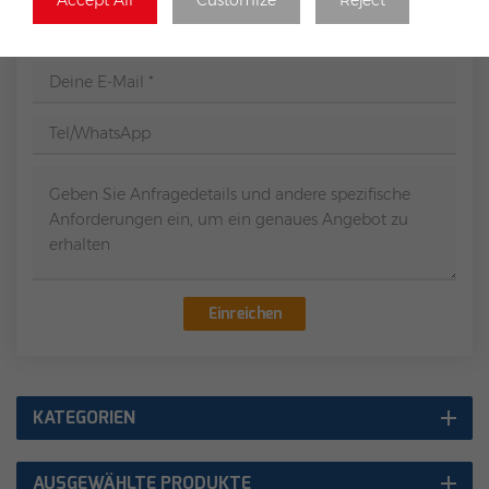
Thema :
Hopergy T1-W300 Plate For Covering Concrete Blocks For M2B-L1350 / M1D-W1200
Einreichen
KATEGORIEN
AUSGEWÄHLTE PRODUKTE