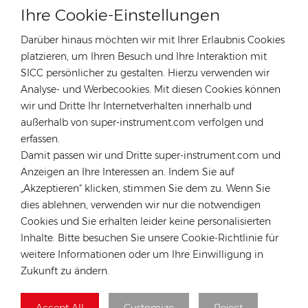
Solardach-Montagesysteme
Ihre Cookie-Einstellungen
Montagesysteme Für Leichte Stahldächer
Hochwertiges Solarpanel-Montagegestell
Darüber hinaus möchten wir mit Ihrer Erlaubnis Cookies
platzieren, um Ihren Besuch und Ihre Interaktion mit
Solardachhalterung
Solarpanel-Dachhalterung
SICC persönlicher zu gestalten. Hierzu verwenden wir
Solarpanel-Montagesystem Für Ziegeldächer
Analyse- und Werbecookies. Mit diesen Cookies können
Vorherige
wir und Dritte Ihr Internetverhalten innerhalb und
Hopergy RA-EU-2400 EU-H-Shape Rails
außerhalb von super-instrument.com verfolgen und
erfassen.
Nächste
RA-SSC-1250/RA-SSC-2400/RA-SSC-3300/RA-SSC-
Damit passen wir und Dritte super-instrument.com und
3550 SSC rail
Anzeigen an Ihre Interessen an. Indem Sie auf
„Akzeptieren“ klicken, stimmen Sie dem zu. Wenn Sie
dies ablehnen, verwenden wir nur die notwendigen
EINE NACHRICHT HINTERLASSEN
Cookies und Sie erhalten leider keine personalisierten
Wenn Sie Kaufwünsche oder technische Probleme
Inhalte. Bitte besuchen Sie unsere Cookie-Richtlinie für
haben, können Sie das folgende Formular ausfüllen und
weitere Informationen oder um Ihre Einwilligung in
wir werden uns so schnell wie möglich mit Ihnen in
Zukunft zu ändern.
Verbindung setzen.
Accept All
Customize
Reject