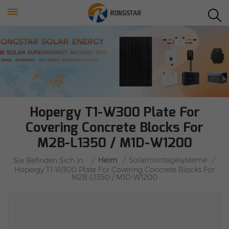
Hopergy T1-W300 Plate For
Covering Concrete Blocks For
M2B-L1350 / M1D-W1200
/
Heim
/
Solarmontagesysteme
/
Sie Befinden Sich In :
Hopergy T1-W300 Plate For Covering Concrete Blocks For
M2B-L1350 / M1D-W1200