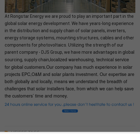
At Rongstar Energy we are proud to play an important part in the
global solar energy development. We have years-long experience
in the distribution and supply chain of solar panels, inverters,
energy storage systems, mounting structures, cables and other
components for photovoltaics. Utilizing the strength of our
parent company - DJS Group, we have more advantages in global
localized warehousing, technical service
sourcing, supply chain,
for global customers.Our company has much experience in solar
projects EPC,O&M and solar plants investment. Our expertise are
both globally and locally, means we understand the breadth of
challenges that solar installers face, from which we can help save
the customers’ time and money.
HEISSE TAGS :