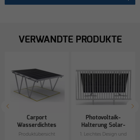
VERWANDTE PRODUKTE
Carport
Photovoltaik-
Wasserdichtes
Halterung Solar-
Solar-
Balkon-
Produktübersicht
1. Leichtes Design und