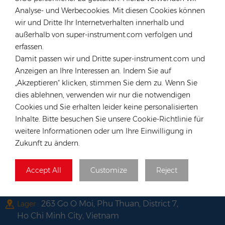
Tel :
+49 176 55258880
Analyse- und Werbecookies. Mit diesen Cookies können
Email :
anna@rongstar.com
wir und Dritte Ihr Internetverhalten innerhalb und
Industriestraße 40, 52457
Büro & Lager :
außerhalb von super-instrument.com verfolgen und
Aldenhoven, Deutschland
erfassen.
Hongkong
Damit passen wir und Dritte super-instrument.com und
Anzeigen an Ihre Interessen an. Indem Sie auf
Tel :
+852 54222219
„Akzeptieren“ klicken, stimmen Sie dem zu. Wenn Sie
Email :
hk@rongstar.com
dies ablehnen, verwenden wir nur die notwendigen
39 Kung-Um Road, Yuen Long,
Büro & Lager :
Cookies und Sie erhalten leider keine personalisierten
Hong Kong
Inhalte. Bitte besuchen Sie unsere Cookie-Richtlinie für
Vietnam
weitere Informationen oder um Ihre Einwilligung in
Zukunft zu ändern.
Tel :
+84 522 038 896
Email :
vn@rongstar.com
Accept All
Customize
Reject
102 Phung Van Cung Street,Ward 7,
Büro :
Phu Nhuan District, HoChi
263 Go O Moi, Phu Thuan, District 7,
Lager :
Ho Chi Minh City, Vietnam