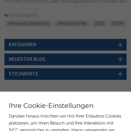
mit EMV-KonformitätGuter Preis/Lagerbestand in EuropaTsun
MikrowechselrichterMS800W/1600W/MS3000W/MP3000W
(1 Phase)
STICHWORTE :
Mikrowechselrichter
Wechselrichter
ESS
TSUN
KATEGORIEN
NEUESTER BLOG
STICHWORTE
Ihre Cookie-Einstellungen
KONTAKTIEREN SIE UNSEREN EXPERTEN
Darüber hinaus möchten wir mit Ihrer Erlaubnis Cookies
Deutschland
platzieren, um Ihren Besuch und Ihre Interaktion mit
SICC persönlicher zu gestalten. Hierzu verwenden wir