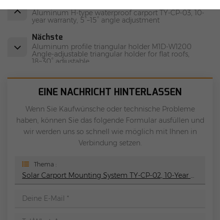
Vorherige
Aluminum H-type waterproof carport TY-CP-03, 10-
year warranty, 5°–15° angle adjustment
Nächste
Aluminum profile triangular holder M1D-W1200
Angle-adjustable triangular holder for flat roofs,
18~30° adjustable
EINE NACHRICHT HINTERLASSEN
Wenn Sie Kaufwünsche oder technische Probleme
haben, können Sie das folgende Formular ausfüllen und
wir werden uns so schnell wie möglich mit Ihnen in
Verbindung setzen.
Thema :
Solar Carport Mounting System TY-CP-02, 10-Year Warranty, 5°–15° Angle Adjustment