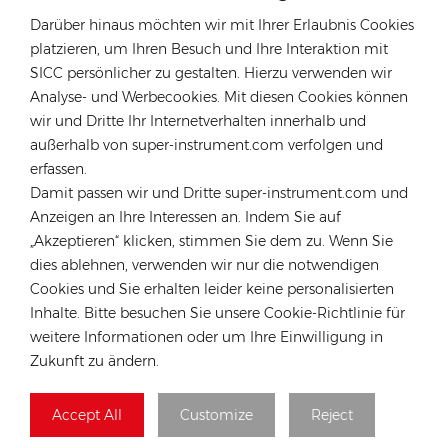
components for photovoltaics. Utilizing the strength of our
parent company - DJS Group, we have more advantages in global
Darüber hinaus möchten wir mit Ihrer Erlaubnis Cookies
localized warehousing, technical service
sourcing, supply chain,
platzieren, um Ihren Besuch und Ihre Interaktion mit
for global customers.Our company has much experience in solar
SICC persönlicher zu gestalten. Hierzu verwenden wir
projects EPC,O&M and solar plants investment. Our expertise are
Analyse- und Werbecookies. Mit diesen Cookies können
both globally and locally, means we understand the breadth of
wir und Dritte Ihr Internetverhalten innerhalb und
challenges that solar installers face, from which we can help save
außerhalb von super-instrument.com verfolgen und
the customers’ time and money.
erfassen.
Damit passen wir und Dritte super-instrument.com und
Anzeigen an Ihre Interessen an. Indem Sie auf
„Akzeptieren“ klicken, stimmen Sie dem zu. Wenn Sie
dies ablehnen, verwenden wir nur die notwendigen
HEISSE TAGS :
Cookies und Sie erhalten leider keine personalisierten
Solardach-Montagesysteme
Inhalte. Bitte besuchen Sie unsere Cookie-Richtlinie für
Montagesysteme Für Leichte Stahldächer
weitere Informationen oder um Ihre Einwilligung in
Hochwertiges Solarpanel-Montagegestell
Zukunft zu ändern.
Solardachhalterung
Solarpanel-Dachhalterung
Solarpanel-Montagesystem Für Ziegeldächer
Accept All
Customize
Reject