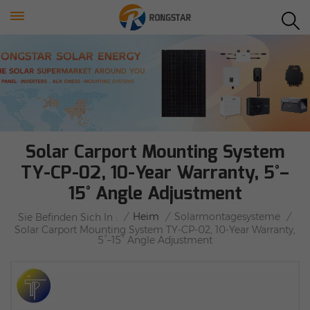
Solar Carport Mounting System
TY-CP-02, 10-Year Warranty, 5°–
15° Angle Adjustment
/
Heim
/
Solarmontagesysteme
/
Sie Befinden Sich In :
Solar Carport Mounting System TY-CP-02, 10-Year Warranty,
5°–15° Angle Adjustment