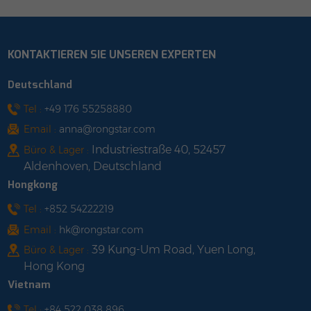
Korrosionsbeständigkeit
Rückholhaken des
auf.2. Stark genug, um
eingebauten
starkem Schneefall und
Rundrohrhakens
KONTAKTIEREN SIE UNSEREN EXPERTEN
Taifunen
verhindert wirksam das
standzuhalten.3.Sehr
Verrutschen von
Deutschland
einfach zu installieren.
Bauteilen.3.Dieses
Parken + Aufladen mit
Produkt kann die
Tel :
+49 176 55258880
Solarenergie unter
Installation mit
Email :
anna@rongstar.com
vollständiger Nutzung
geneigtem Winkel und
Industriestraße 40, 52457
Büro & Lager :
der
ohne Winkel
Aldenhoven, Deutschland
Landressourcen.4.Umweltfreundlichkeit
unterstützen.4. Vor dem
Hongkong
und starke
Verlassen des Werks
Recyclingfähigkeit.5.Produkte
vormontiert, um die
Tel :
+852 54222219
können je nach Bedarf
Installationseffizienz vor
Email :
hk@rongstar.com
angepasst werden.
Ort zu beschleunigen.
39 Kung-Um Road, Yuen Long,
Büro & Lager :
Hong Kong
Vietnam
Tel :
+84 522 038 896