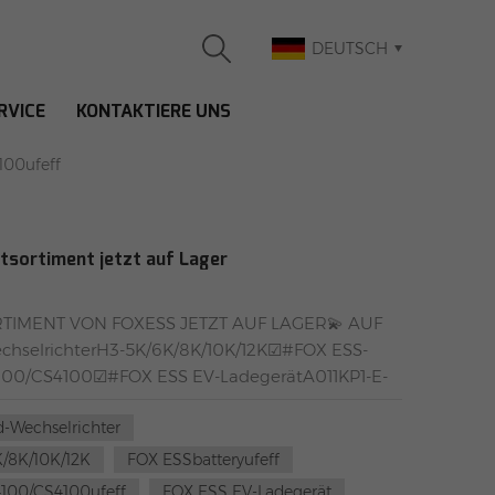
DEUTSCH
RVICE
KONTAKTIERE UNS
0UFEFF
00ufeff
sortiment jetzt auf Lager
IMENT VON FOXESS JETZT AUF LAGER💫 AUF
hselrichterH3-5K/6K/8K/10K/12K☑#FOX ESS-
00/CS4100☑#FOX ESS EV-LadegerätA011KP1-E-
gstar Energy GroupLagerzusatz 1:
d-Wechselrichter
selen, DeutschlandLageradresse 2: Farbiarska 69,
K/8K/10K/12K
FOX ESSbatteryufeff
00/CS4100ufeff
FOX ESS EV-Ladegerät