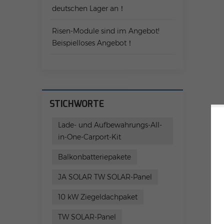
deutschen Lager an！
Risen-Module sind im Angebot!
Beispielloses Angebot！
STICHWORTE
Lade- und Aufbewahrungs-All-
in-One-Carport-Kit
Balkonbatteriepakete
JA SOLAR TW SOLAR-Panel
10 kW Ziegeldachpaket
TW SOLAR-Panel