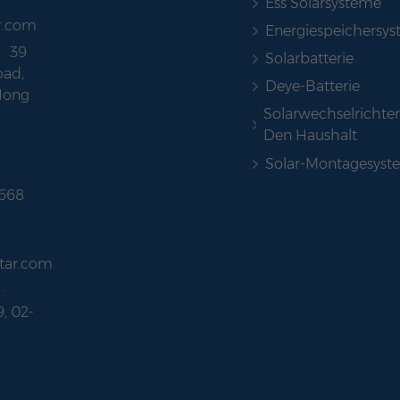
Ess Solarsysteme
r.com
Energiespeichersy
 :
39
Solarbatterie
ad,
Deye-Batterie
Hong
Solarwechselrichter
Den Haushalt
Solar-Montagesyst
 668
tar.com
:
9, 02-