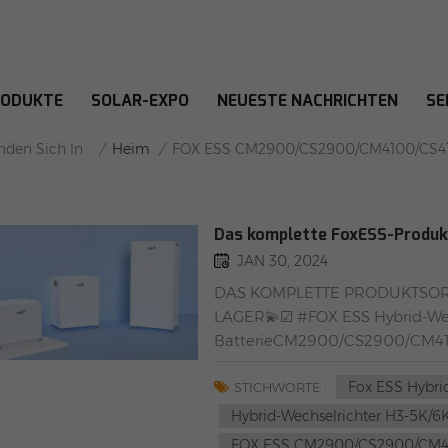
RODUKTE
SOLAR-EXPO
NEUESTE NACHRICHTEN
SE
SS CM2900/CS2900/CM4100/CS410
/
Heim
/
nden Sich In :
FOX ESS CM2900/CS2900/CM4100/CS41
Das komplette FoxESS-Produkt
JAN 30, 2024
DAS KOMPLETTE PRODUKTSORT
LAGER💫☑ #FOX ESS Hybrid-Wec
BatterieCM2900/CS2900/CM41
2-W/A022KP1-E-2-W/DTSU666Ron
Fox ESS Hybri
Oppenerstraße 67-71, 52146 Wür
STICHWORTE :
02-862 Warschau, Polen
Hybrid-Wechselrichter H3-5K/6
FOX ESS CM2900/CS2900/CM41