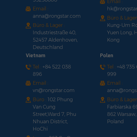
Email :
Email :
hk@rongsta
anna@rongstar.com
Büro & Lager
Büro & Lager :
Kung-Um Ro
Industriestraße 40,
Yuen Long, 
52457 Aldenhoven,
Kong
Deutschland
Vietnam
Polen
Tel :
+84 522 038
Tel :
+48 735
896
999
Email :
Email :
vn@rongstar.com
anna@rongs
Büro :
102 Phung
Büro & Lager 
Van Cung
Farbiarska 6
Street,Ward 7, Phu
862 Warsaw,
Nhuan District,
Poland
HoChi