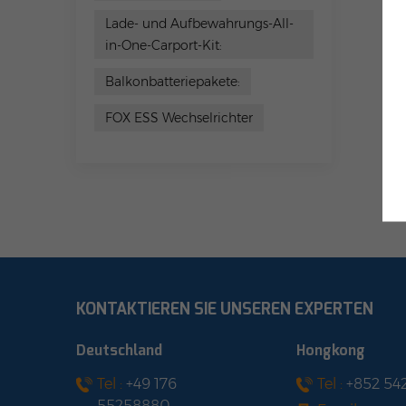
Lade- und Aufbewahrungs-All-
in-One-Carport-Kit:
Balkonbatteriepakete:
FOX ESS Wechselrichter
KONTAKTIEREN SIE UNSEREN EXPERTEN
Deutschland
Hongkong
Tel :
+49 176
Tel :
+852 54
55258880