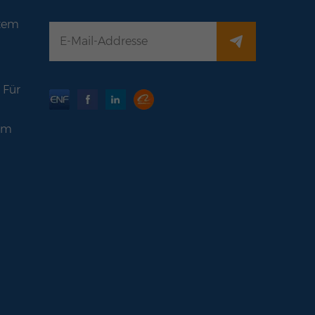
stem
 Für
em