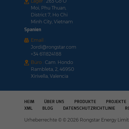
Lager :
263 Go O
Moi, Phu Thuan,
District 7, Ho Chi
Minh City, Vietnam
Spanien
Email :
Jordi@rongstar.com
+34 611824188
Büro :
Cam. Hondo
Rambleta, 2, 46950
Xirivella, Valencia
HEIM
ÜBER UNS
PRODUKTE
PROJEKTE
XML
BLOG
DATENSCHUTZRICHTLINIE
R
Urheberrechte © © 2026 Rongstar Energy Limite