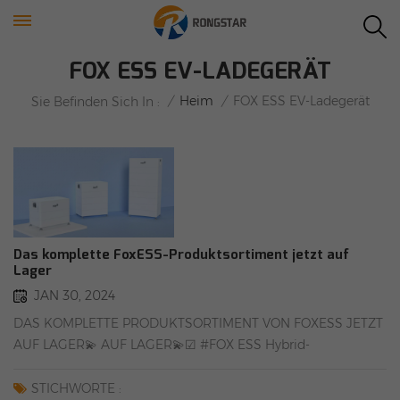
FOX ESS EV-LADEGERÄT
/
Heim
/
FOX ESS EV-Ladegerät
Sie Befinden Sich In :
Das komplette FoxESS-Produktsortiment jetzt auf
Lager
JAN 30, 2024
DAS KOMPLETTE PRODUKTSORTIMENT VON FOXESS JETZT
AUF LAGER💫 AUF LAGER💫☑ #FOX ESS Hybrid-
WechselrichterH3-5K/6K/8K/10K/12K☑#FOX ESS-
BatterieCM2900/CS2900/CM4100/CS4100☑#FOX ESS EV-
STICHWORTE :