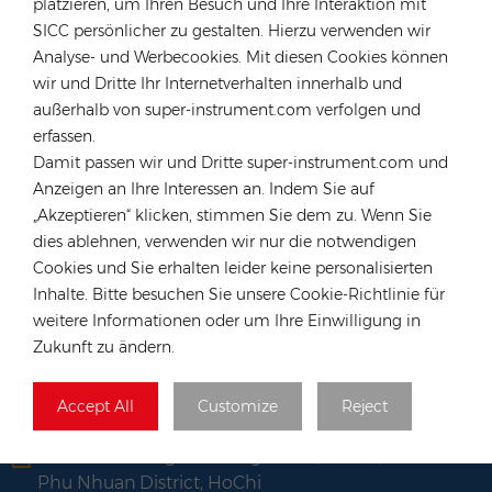
platzieren, um Ihren Besuch und Ihre Interaktion mit
SICC persönlicher zu gestalten. Hierzu verwenden wir
Deutschland
Analyse- und Werbecookies. Mit diesen Cookies können
Tel :
+49 176 55258880
wir und Dritte Ihr Internetverhalten innerhalb und
Email :
anna@rongstar.com
außerhalb von super-instrument.com verfolgen und
erfassen.
Industriestraße 40, 52457
Büro & Lager :
Damit passen wir und Dritte super-instrument.com und
Aldenhoven, Deutschland
Anzeigen an Ihre Interessen an. Indem Sie auf
Hongkong
„Akzeptieren“ klicken, stimmen Sie dem zu. Wenn Sie
Tel :
+852 54222219
dies ablehnen, verwenden wir nur die notwendigen
Email :
hk@rongstar.com
Cookies und Sie erhalten leider keine personalisierten
Inhalte. Bitte besuchen Sie unsere Cookie-Richtlinie für
39 Kung-Um Road, Yuen Long,
Büro & Lager :
weitere Informationen oder um Ihre Einwilligung in
Hong Kong
Zukunft zu ändern.
Vietnam
Tel :
+84 522 038 896
Accept All
Customize
Reject
Email :
vn@rongstar.com
102 Phung Van Cung Street,Ward 7,
Büro :
Phu Nhuan District, HoChi